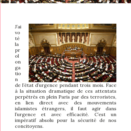
J’ai
vo
té
la
pr
ol
on
ga
tio
n
de l’état d’urgence pendant trois mois. Face
à la situation dramatique de ces attentats
perpétrés en plein Paris par des terroristes,
en lien direct avec des mouvements
islamistes étrangers, il faut agir dans
l’urgence et avec efficacité. C’est un
impératif absolu pour la sécurité de nos
concitoyens.