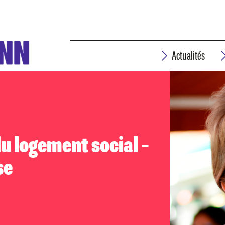
Actualités
du logement social –
se