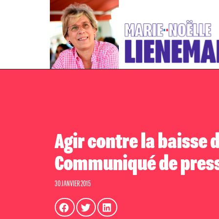
Agir contre la baisse 
Communiqué de pres
30 JANVIER 2015