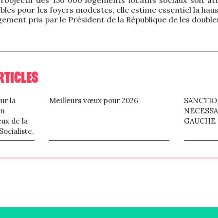
 l’objectif des 150 000 logements locatifs sociaux soit at
les pour les foyers modestes, elle estime essentiel la haus
gement pris par le Président de la République de les double
RTICLES
ur la
Meilleurs vœux pour 2026
SANCTIO
on
NECESSA
ux de la
GAUCHE 
ocialiste.