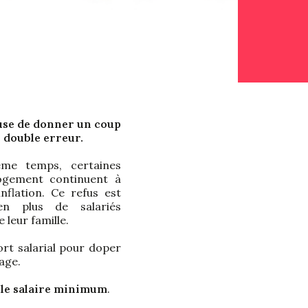
use de donner un coup
 double erreur.
e temps, certaines
ogement continuent à
nflation. Ce refus est
en plus de salariés
 leur famille.
t salarial pour doper
age.
 le salaire minimum
.